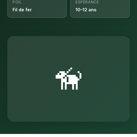
POIL
ESPÉRANCE
Fil de fer
10–12 ans
🦮