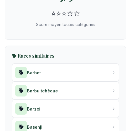
⭐⭐⭐☆☆
Score moyen toutes catégories
🐕 Races similaires
🐕
Barbet
🐕
Barbu tchèque
🐕
Barzoï
🐕
Basenji