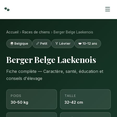
🐾
Accueil
Races de chiens
Berger Belge Laekenois
🌍 Belgique
📏 Petit
🏅 Lévrier
❤️ 10–12 ans
Berger Belge Laekenois
Fiche complète — Caractère, santé, éducation et
conseils d'élevage
POIDS
TAILLE
30–50 kg
32–42 cm