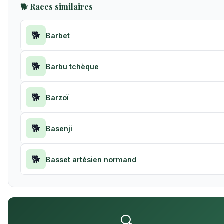
🐕 Races similaires
🐕
Barbet
🐕
Barbu tchèque
🐕
Barzoï
🐕
Basenji
🐕
Basset artésien normand
🔍