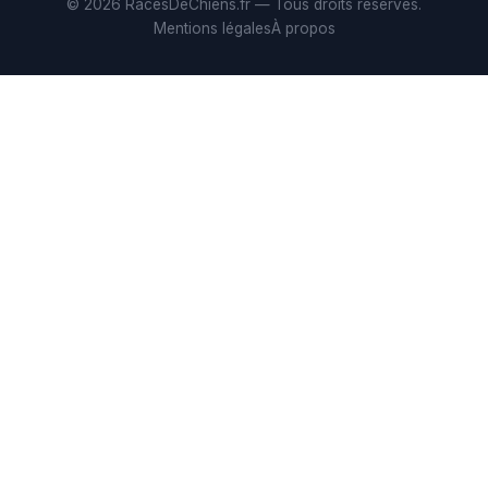
© 2026 RacesDeChiens.fr — Tous droits réservés.
Mentions légales
À propos