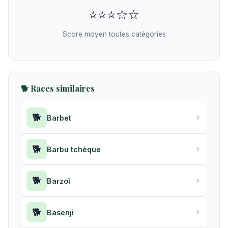
⭐⭐⭐☆☆
Score moyen toutes catégories
🐕 Races similaires
🐕
Barbet
🐕
Barbu tchèque
🐕
Barzoï
🐕
Basenji