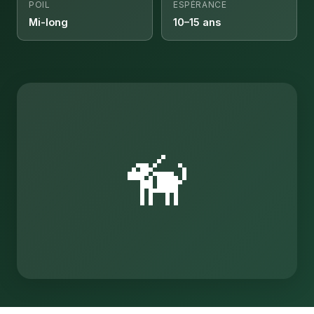
POIL
ESPÉRANCE
Mi-long
10–15 ans
🦮