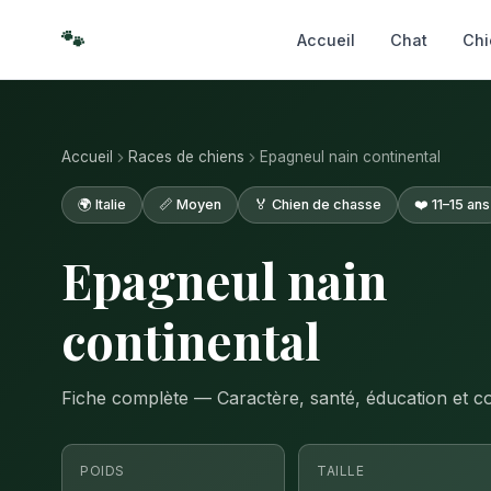
🐾
Accueil
Chat
Chi
Accueil
Races de chiens
Epagneul nain continental
🌍 Italie
📏 Moyen
🏅 Chien de chasse
❤️ 11–15 ans
Epagneul nain
continental
Fiche complète — Caractère, santé, éducation et co
POIDS
TAILLE