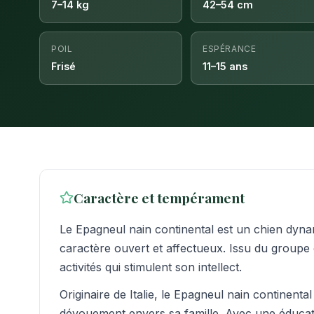
7–14 kg
42–54 cm
POIL
ESPÉRANCE
Frisé
11–15 ans
Caractère et tempérament
Le Epagneul nain continental est un chien dyna
caractère ouvert et affectueux. Issu du groupe 
activités qui stimulent son intellect.
Originaire de Italie, le Epagneul nain continent
dévouement envers sa famille. Avec une éducati