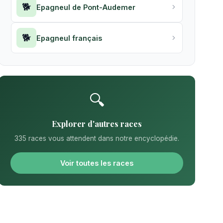
🐕
Epagneul de Pont-Audemer
🐕
Epagneul français
🔍
Explorer d'autres races
335 races vous attendent dans notre encyclopédie.
Voir toutes les races