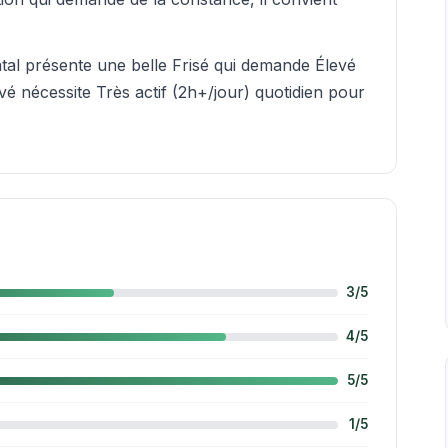
ntal présente une belle Frisé qui demande Élevé
é nécessite Très actif (2h+/jour) quotidien pour
3/5
4/5
5/5
1/5