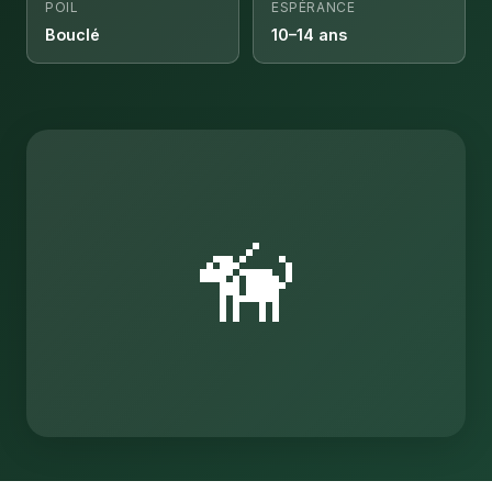
POIL
ESPÉRANCE
Bouclé
10–14 ans
🦮