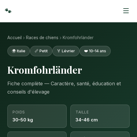
🐾
Accueil
Races de chiens
Kromfohrländer
🌍 Italie
📏 Petit
🏅 Lévrier
❤️ 10–14 ans
Kromfohrländer
Fiche complète — Caractère, santé, éducation et
conseils d'élevage
POIDS
TAILLE
30–50 kg
34–46 cm