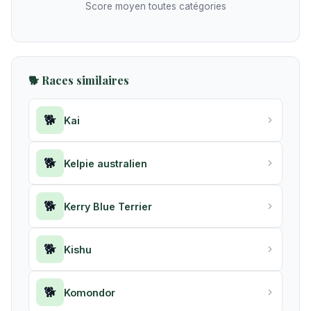
Score moyen toutes catégories
🐕 Races similaires
🐕
Kai
🐕
Kelpie australien
🐕
Kerry Blue Terrier
🐕
Kishu
🐕
Komondor