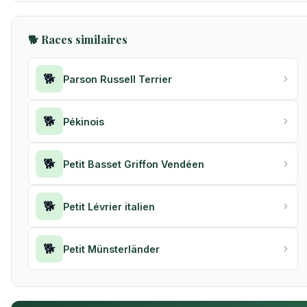
🐕 Races similaires
🐕
Parson Russell Terrier
🐕
Pékinois
🐕
Petit Basset Griffon Vendéen
🐕
Petit Lévrier italien
🐕
Petit Münsterländer