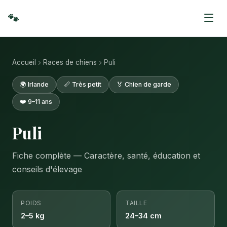
🐾
Accueil
Races de chiens
Puli
🌍 Irlande
📏 Très petit
🏅 Chien de garde
❤️ 9–11 ans
Puli
Fiche complète — Caractère, santé, éducation et
conseils d'élevage
POIDS
TAILLE
2–5 kg
24–34 cm