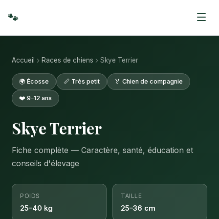
🐾
Accueil
Races de chiens
Skye Terrier
🌍 Écosse
📏 Très petit
🏅 Chien de compagnie
❤️ 9–12 ans
Skye Terrier
Fiche complète — Caractère, santé, éducation et
conseils d'élevage
POIDS
TAILLE
25–40 kg
25–36 cm