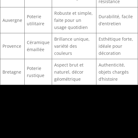
résistance
Robuste et simple,
Poterie
Durabilité, facile
Auvergne
faite pour un
utilitaire
d’entretien
usage quotidien
Brillance unique,
Esthétique forte,
Céramique
Provence
variété des
idéale pour
émaillée
couleurs
décoration
Aspect brut et
Authenticité,
Poterie
Bretagne
naturel, décor
objets chargés
rustique
géométrique
d’histoire