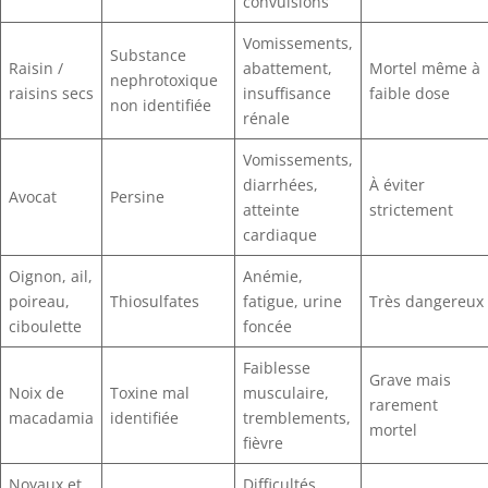
convulsions
Vomissements,
Substance
Raisin /
abattement,
Mortel même à
nephrotoxique
raisins secs
insuffisance
faible dose
non identifiée
rénale
Vomissements,
diarrhées,
À éviter
Avocat
Persine
atteinte
strictement
cardiaque
Oignon, ail,
Anémie,
poireau,
Thiosulfates
fatigue, urine
Très dangereux
ciboulette
foncée
Faiblesse
Grave mais
Noix de
Toxine mal
musculaire,
rarement
macadamia
identifiée
tremblements,
mortel
fièvre
Noyaux et
Difficultés