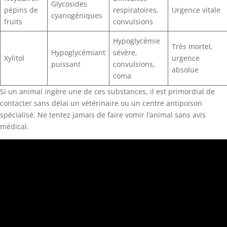
Glycosides
pépins de
respiratoires,
Urgence vitale
cyanogéniques
fruits
convulsions
Hypoglycémie
Très mortel,
Hypoglycémiant
sévère,
Xylitol
urgence
puissant
convulsions,
absolue
coma
Si un animal ingère une de ces substances, il est primordial de
contacter sans délai un vétérinaire ou un centre antipoison
spécialisé. Ne tentez jamais de faire vomir l’animal sans avis
médical.