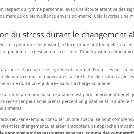
un respect du rythme personnel, avec une écoute attentive des sign
ne marque de bienveillance envers soi-même. Cela favorise une mi
on du stress durant le changement a
s à la peur du rejet gustatif, à l’incertitude nutritionnelle, ou sim
au quotidien. La gestion du stress lors d’une transition alimentai
à l’avance et préparer les ingrédients permet d’éviter les décisio
aliments connus et nouveautés facilite la familiarisation avec les 
bue à une nutrition équilibrée sans surcharge soudaine.
respiration profonde ou la méditation, est particulièrement bénéfi
recentrer peut améliorer la perception gustative et réduire le s
es aliments.
 rassurer. Par exemple, consulter un site spécialisé pour comprend
 vivent les changements, et aider à adopter une approche empathi
lé de s’appuyer sur des ressources expertes, comme des comparatif