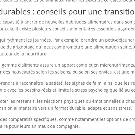
urables : conseils pour une transitio
apacité à ancrer de nouvelles habitudes alimentaires dans son quo
r cela, il existe plusieurs conseils alimentaires essentiels à garder
 qui rythment les journées. Par exemple, prendre un petit-déjeuner r
que de grignotage qui peut compromettre une alimentation saine. À c
autour de la nourriture.
e gamme d’aliments assure un apport complet en micronutriments,
r des nouveautés selon les saisons, ou selon ses envies, est une mét
dre à reconnaître la satiété, les signes de faim, ainsi que les réa
e avec les besoins réels et limite le stress psychologique lié au co
. Noter les ressentis, les réactions physiques ou émotionnelles à c
nsition alimentaire vers un format durable, adapté et sans stress.
 des comparatifs spécifiques, comme notamment les options de croq
ntaire pour leurs animaux de compagnie.