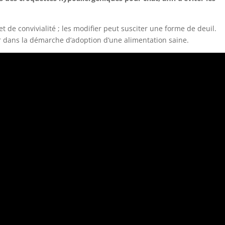
 de convivialité ; les modifier peut susciter une forme de deuil.
er dans la démarche d’adoption d’une alimentation saine.