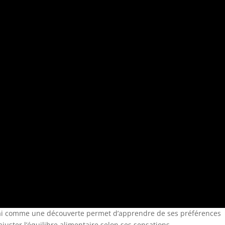
ssai comme une découverte permet d’apprendre de ses préférences
juster l’équilibre alimentaire selon ses sensations.