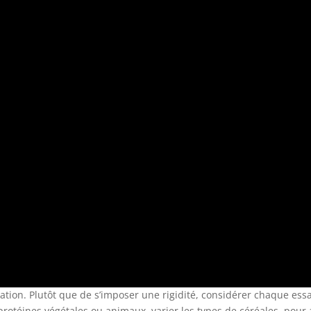
ation. Plutôt que de s’imposer une rigidité, considérer chaque e
rotéines végétales ou animaux, varier les types de céréales, pour a