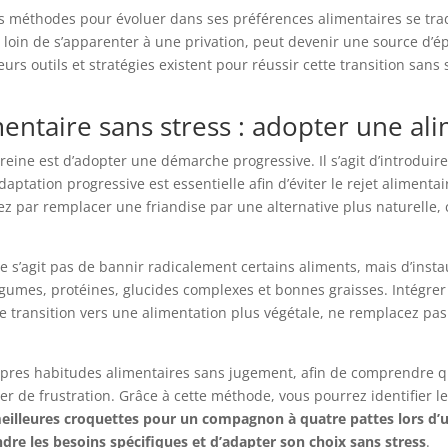
 méthodes pour évoluer dans ses préférences alimentaires se trad
 loin de s’apparenter à une privation, peut devenir une source d’
s outils et stratégies existent pour réussir cette transition sans 
entaire sans stress : adopter une al
ereine est d’adopter une démarche progressive. Il s’agit d’introdu
daptation progressive est essentielle afin d’éviter le rejet aliment
 par remplacer une friandise par une alternative plus naturelle, 
 ne s’agit pas de bannir radicalement certains aliments, mais d’inst
égumes, protéines, glucides complexes et bonnes graisses. Intégre
une transition vers une alimentation plus végétale, ne remplacez 
res habitudes alimentaires sans jugement, afin de comprendre que
er de frustration. Grâce à cette méthode, vous pourrez identifier l
meilleures croquettes pour un compagnon à quatre pattes lors d
re les besoins spécifiques et d’adapter son choix sans stress
.