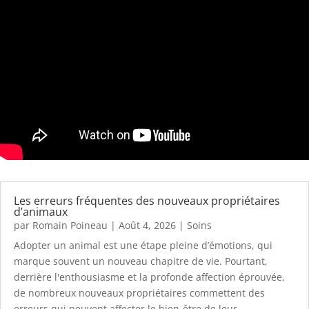
Les erreurs fréquentes des nouveaux propriétaires
d’animaux
par
Romain Poineau
|
Août 4, 2026
|
Soins
Adopter un animal est une étape pleine d’émotions, qui
marque souvent un nouveau chapitre de vie. Pourtant,
derrière l'enthousiasme et la profonde affection éprouvée,
de nombreux nouveaux propriétaires commettent des
erreurs qui peuvent affecter le bien-être de leur...