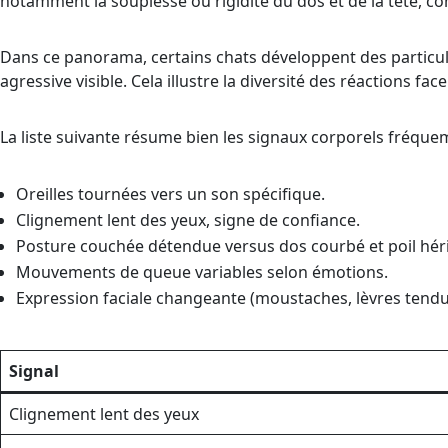
notamment la souplesse ou rigidité du dos et de la tête, co
Dans ce panorama, certains chats développent des particula
agressive visible. Cela illustre la diversité des réactions f
La liste suivante résume bien les signaux corporels fréqu
Oreilles tournées vers un son spécifique.
Clignement lent des yeux, signe de confiance.
Posture couchée détendue versus dos courbé et poil héri
Mouvements de queue variables selon émotions.
Expression faciale changeante (moustaches, lèvres tendu
Signal
Clignement lent des yeux