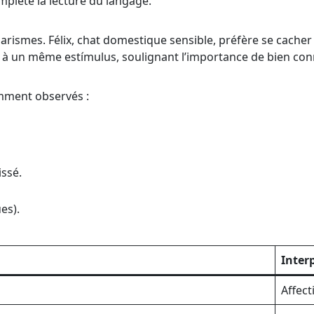
mplète la lecture du langage.
rismes. Félix, chat domestique sensible, préfère se cacher
ace à un même estímulus, soulignant l’importance de bien conn
emment observés :
ssé.
es).
Inter
Affect