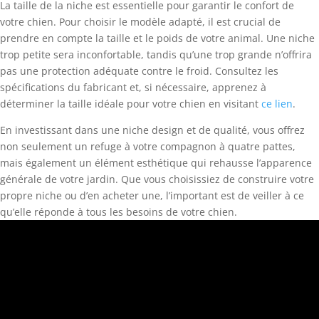
La taille de la niche est essentielle pour garantir le confort de
votre chien. Pour choisir le modèle adapté, il est crucial de
prendre en compte la taille et le poids de votre animal. Une niche
trop petite sera inconfortable, tandis qu’une trop grande n’offrira
pas une protection adéquate contre le froid. Consultez les
spécifications du fabricant et, si nécessaire, apprenez à
déterminer la taille idéale pour votre chien en visitant
ce lien
.
En investissant dans une niche design et de qualité, vous offrez
non seulement un refuge à votre compagnon à quatre pattes,
mais également un élément esthétique qui rehausse l’apparence
générale de votre jardin. Que vous choisissiez de construire votre
propre niche ou d’en acheter une, l’important est de veiller à ce
qu’elle réponde à tous les besoins de votre chien.