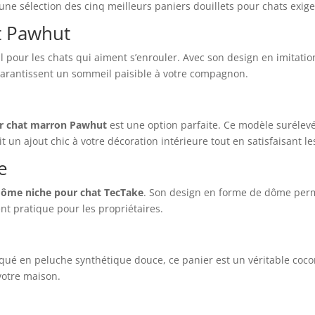
 une sélection des cinq meilleurs paniers douillets pour chats exigea
t Pawhut
l pour les chats qui aiment s’enrouler. Avec son design en imitati
x garantissent un sommeil paisible à votre compagnon.
r chat marron Pawhut
est une option parfaite. Ce modèle surélev
un ajout chic à votre décoration intérieure tout en satisfaisant les
e
dôme niche pour chat TecTake
. Son design en forme de dôme perme
nt pratique pour les propriétaires.
qué en peluche synthétique douce, ce panier est un véritable cocon
votre maison.