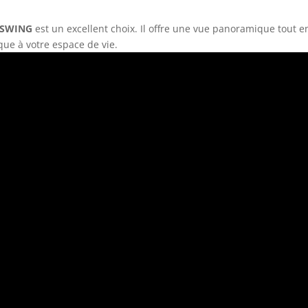
 SWING
est un excellent choix. Il offre une vue panoramique tout 
que à votre espace de vie.