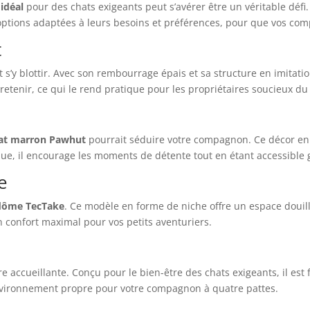
 idéal
pour des chats exigeants peut s’avérer être un véritable déf
s options adaptées à leurs besoins et préférences, pour que vos co
t
 s’y blottir. Avec son rembourrage épais et sa structure en imitatio
tenir, ce qui le rend pratique pour les propriétaires soucieux du 
at marron Pawhut
pourrait séduire votre compagnon. Ce décor en 
ue, il encourage les moments de détente tout en étant accessible
e
dôme TecTake
. Ce modèle en forme de niche offre un espace douille
n confort maximal pour vos petits aventuriers.
re accueillante. Conçu pour le bien-être des chats exigeants, il e
nvironnement propre pour votre compagnon à quatre pattes.