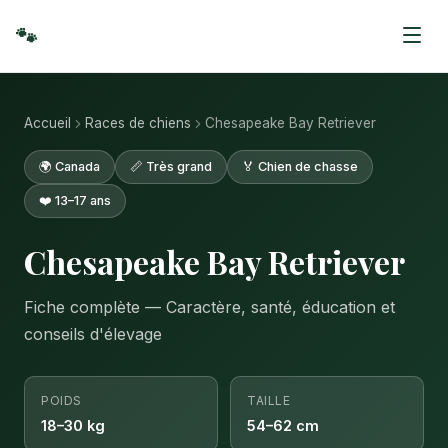
🐾
Accueil
Races de chiens
Chesapeake Bay Retriever
🌍 Canada
📏 Très grand
🏅 Chien de chasse
❤️ 13–17 ans
Chesapeake Bay Retriever
Fiche complète — Caractère, santé, éducation et
conseils d'élevage
POIDS
TAILLE
18–30 kg
54–62 cm