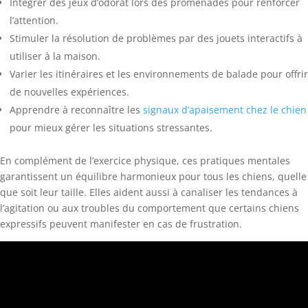
Intégrer des jeux d’odorat lors des promenades pour renforcer
l’attention.
Stimuler la résolution de problèmes par des jouets interactifs à
utiliser à la maison.
Varier les itinéraires et les environnements de balade pour offrir
de nouvelles expériences.
Apprendre à reconnaître les
signaux d’apaisement chez le chien
pour mieux gérer les situations stressantes.
En complément de l’exercice physique, ces pratiques mentales
garantissent un équilibre harmonieux pour tous les chiens, quelle
que soit leur taille. Elles aident aussi à canaliser les tendances à
l’agitation ou aux troubles du comportement que certains chiens
expressifs peuvent manifester en cas de frustration.