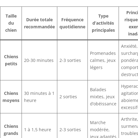
Princ
Taille
Type
Durée totale
Fréquence
risque
du
d’activités
recommandée
quotidienne
exer
chien
principales
inad
Anxiété,
Promenades
surchar
Chiens
20-30 minutes
2-3 sorties
calmes, jeux
pondéra
petits
légers
compor
destruc
Hyperact
Balades
Chiens
30 minutes à 1
agitatio
2 sorties
mixtes, jeux
moyens
heure
aboiem
d’obéissance
excessif
Arthrite
Marche
Chiens
surmen
1 à 1,5 heure
2-3 sorties
modérée,
grands
trouble
jeux adaptés